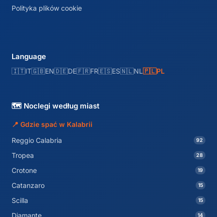
Polityka plików cookie
Language
🇮🇹
IT
🇬🇧
EN
🇩🇪
DE
🇫🇷
FR
🇪🇸
ES
🇳🇱
NL
🇵🇱
PL
🗺️ Noclegi według miast
📍 Gdzie spać w Kalabrii
Reggio Calabria
92
Tropea
28
Crotone
19
Catanzaro
15
Scilla
15
Diamante
14