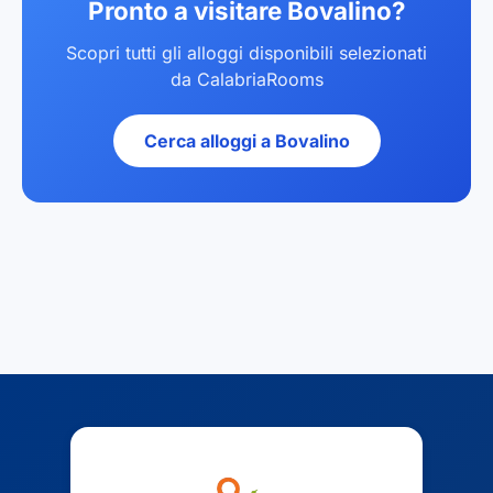
Pronto a visitare Bovalino?
Scopri tutti gli alloggi disponibili selezionati
da CalabriaRooms
Cerca alloggi a Bovalino