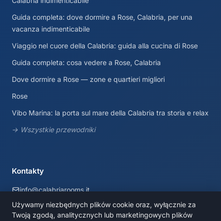
Calabria indimenticabile
Guida completa: dove dormire a Rose, Calabria, per una
vacanza indimenticabile
Viaggio nel cuore della Calabria: guida alla cucina di Rose
Guida completa: cosa vedere a Rose, Calabria
Dove dormire a Rose — zone e quartieri migliori
Rose
Vibo Marina: la porta sul mare della Calabria tra storia e relax
→ Wszystkie przewodniki
Kontakty
info@calabriarooms.it
Używamy niezbędnych plików cookie oraz, wyłącznie za
Calabria, Italia
Twoją zgodą, analitycznych lub marketingowych plików