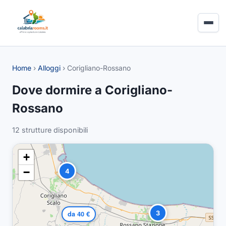
Home
›
Alloggi
›
Corigliano-Rossano
Dove dormire a Corigliano-
Rossano
12 strutture disponibili
+
−
4
3
da 40 €