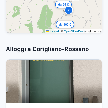
da 25 €
2
da 100 €
Leaflet
|
©
OpenStreetMap
contributors
Alloggi a Corigliano-Rossano