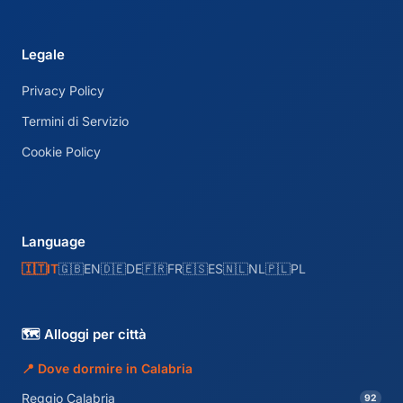
Legale
Privacy Policy
Termini di Servizio
Cookie Policy
Language
🇮🇹
IT
🇬🇧
EN
🇩🇪
DE
🇫🇷
FR
🇪🇸
ES
🇳🇱
NL
🇵🇱
PL
🗺️ Alloggi per città
📍 Dove dormire in Calabria
Reggio Calabria
92