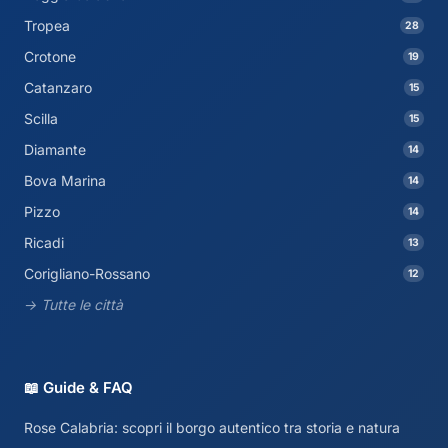
Tropea
28
Crotone
19
Catanzaro
15
Scilla
15
Diamante
14
Bova Marina
14
Pizzo
14
Ricadi
13
Corigliano-Rossano
12
→ Tutte le città
📖 Guide & FAQ
Rose Calabria: scopri il borgo autentico tra storia e natura