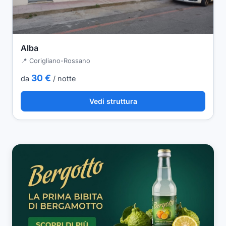
Alba
📍 Corigliano-Rossano
30 €
da
/ notte
Vedi struttura