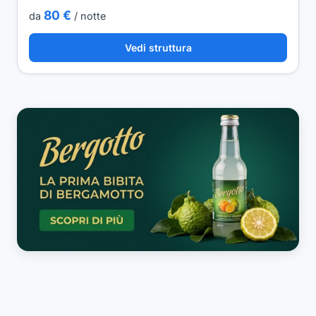
80 €
da
/ notte
Vedi struttura