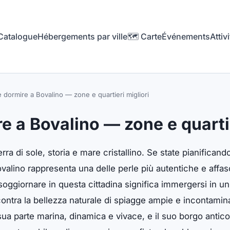
Catalogue
Hébergements par ville
🗺️ Carte
Événements
Attivi
 dormire a Bovalino — zone e quartieri migliori
e a Bovalino — zone e quartie
erra di sole, storia e mare cristallino. Se state pianifican
alino rappresenta una delle perle più autentiche e affasci
soggiornare in questa cittadina significa immergersi in u
contra la bellezza naturale di spiagge ampie e incontamina
ua parte marina, dinamica e vivace, e il suo borgo antico