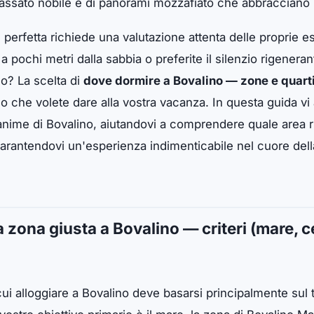
passato nobile e di panorami mozzafiato che abbracciano l
 perfetta richiede una valutazione attenta delle proprie e
a pochi metri dalla sabbia o preferite il silenzio rigenera
co? La scelta di
dove dormire a Bovalino — zone e quarti
o che volete dare alla vostra vacanza. In questa guida 
anime di Bovalino, aiutandovi a comprendere quale area r
 garantendovi un'esperienza indimenticabile nel cuore del
 zona giusta a Bovalino — criteri (mare, 
cui alloggiare a Bovalino deve basarsi principalmente sul