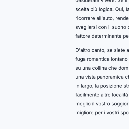
desiderate vivere. Se il
scelta più logica. Qui,
ricorrere all'auto, ren
svegliarsi con il suono 
fattore determinante pe
D'altro canto, se siete
fuga romantica lontano d
su una collina che domin
una vista panoramica che
in largo, la posizione s
facilmente altre localit
meglio il vostro soggior
migliore per i vostri sp