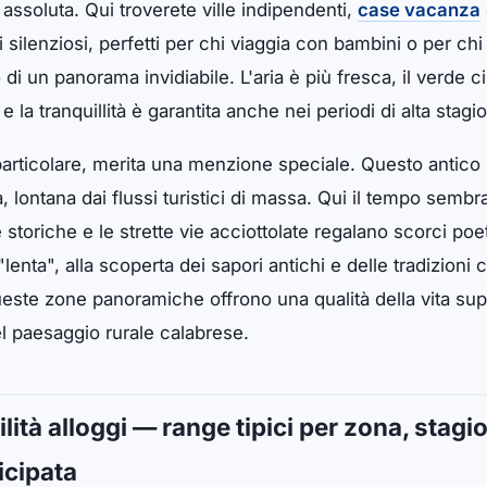
 assoluta. Qui troverete ville indipendenti,
case vacanza
 silenziosi, perfetti per chi viaggia con bambini o per chi
 un panorama invidiabile. L'aria è più fresca, il verde ci
 la tranquillità è garantita anche nei periodi di alta stagi
particolare, merita una menzione speciale. Questo antico 
 lontana dai flussi turistici di massa. Qui il tempo sembr
e storiche e le strette vie acciottolate regalano scorci poet
enta", alla scoperta dei sapori antichi e delle tradizion
ueste zone panoramiche offrono una qualità della vita supe
el paesaggio rurale calabrese.
lità alloggi — range tipici per zona, stagio
icipata