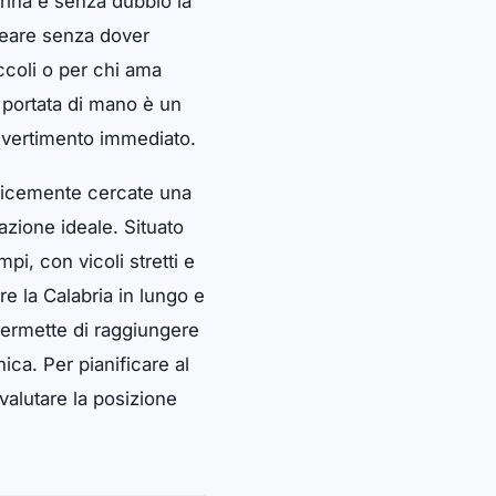
arina è senza dubbio la
lneare senza dover
ccoli o per chi ama
a portata di mano è un
divertimento immediato.
mplicemente cercate una
azione ideale. Situato
pi, con vicoli stretti e
re la Calabria in lungo e
 permette di raggiungere
ica. Per pianificare al
valutare la posizione