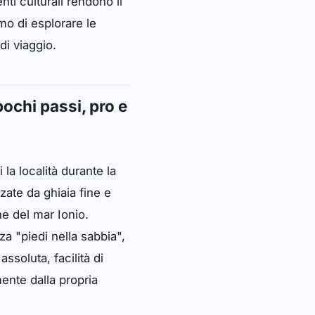
nti culturali rendono il
mo di esplorare le
di viaggio.
pochi passi, pro e
la località durante la
zate da ghiaia fine e
ne del mar Ionio.
a "piedi nella sabbia",
ssoluta, facilità di
mente dalla propria