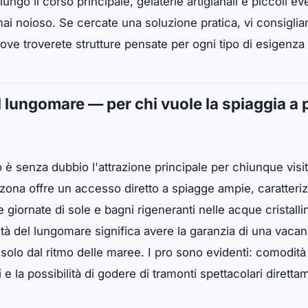
ngo il corso principale, gelaterie artigianali e piccoli eve
i noioso. Se cercate una soluzione pratica, vi consiglia
dove troverete strutture pensate per ogni tipo di esigenza 
l lungomare — per chi vuole la spiaggia a 
 è senza dubbio l'attrazione principale per chiunque visiti 
zona offre un accesso diretto a spiagge ampie, caratteriz
e giornate di sole e bagni rigeneranti nelle acque cristalli
tà del lungomare significa avere la garanzia di una vacanz
 solo dal ritmo delle maree. I pro sono evidenti: comodità a
i e la possibilità di godere di tramonti spettacolari diretta