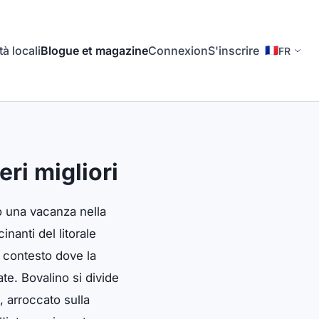
tà locali
Blogue et magazine
Connexion
S'inscrire
🇫🇷
FR
ri migliori
do una vacanza nella
nanti del litorale
n contesto dove la
te. Bovalino si divide
, arroccato sulla