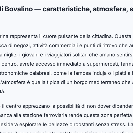
i Bovalino — caratteristiche, atmosfera, se
rina rappresenta il cuore pulsante della cittadina. Questa
ca di negozi, attività commerciali e punti di ritrovo che 
famiglie, i giovani e i viaggiatori solitari che amano sentir
 centro, avrete accesso immediato a supermercati, farma
astronomiche calabresi, come la famosa 'nduja o i piatti a
L'atmosfera è quella tipica di un borgo mediterraneo che 
tà.
no il centro apprezzano la possibilità di non dover dipend
nanza alla stazione ferroviaria rende questa zona perfetta
esidera esplorare le bellezze circostanti senza stress. La