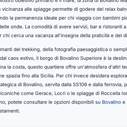
 vostro obiettivo primario è il mare, la zona di Bovalino M
 la vicinanza alle spiagge permette di godere del relax ba
dendo la permanenza ideale per chi viaggia con bambini pi
delle onde. La comodità di avere servizi, bar e ristoranti 
r chi cerca una vacanza all'insegna della praticità e del 
 amanti del trekking, della fotografia paesaggistica o se
al caos estivo, il borgo di Bovalino Superiore è la destin
a la costa, questo quartiere offre un'atmosfera d'altri tem
 spazia fino alla Sicilia. Per chi invece desidera esplora
trategica di Bovalino, servita dalla SS106 e dalla ferrovia,
à iconiche come Gerace, Locri o le spiagge di Roccella Ion
no, potete consultare le opzioni disponibili su
Bovalino
e 
ostamenti.