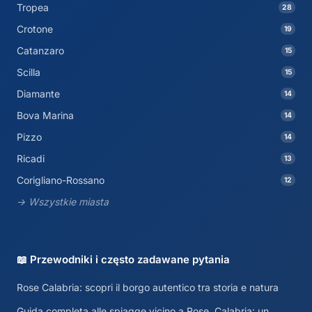
Tropea
28
Crotone
19
Catanzaro
15
Scilla
15
Diamante
14
Bova Marina
14
Pizzo
14
Ricadi
13
Corigliano-Rossano
12
→ Wszystkie miasta
📖 Przewodniki i często zadawane pytania
Rose Calabria: scopri il borgo autentico tra storia e natura
Guida completa alle spiagge vicino a Rose, Calabria: un