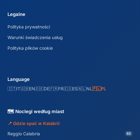
Legalne
Polityka prywatności
Warunki świadczenia usług
Polityka plików cookie
Language
🇮🇹
IT
🇬🇧
EN
🇩🇪
DE
🇫🇷
FR
🇪🇸
ES
🇳🇱
NL
🇵🇱
PL
🗺️ Noclegi według miast
📍 Gdzie spać w Kalabrii
Reggio Calabria
92