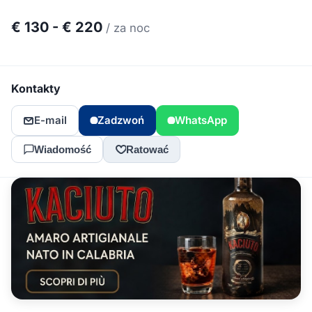
€ 130 - € 220
/ za noc
Kontakty
E-mail
Zadzwoń
WhatsApp
Wiadomość
Ratować