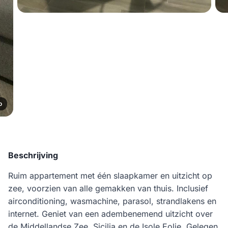
o
Beschrijving
Ruim appartement met één slaapkamer en uitzicht op
zee, voorzien van alle gemakken van thuis. Inclusief
airconditioning, wasmachine, parasol, strandlakens en
internet. Geniet van een adembenemend uitzicht over
de Middellandse Zee, Sicilia en de Isole Eolie. Gelegen