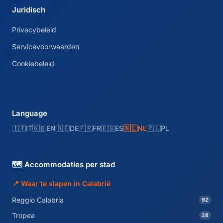
Juridisch
Privacybeleid
Servicevoorwaarden
Cookiebeleid
Language
🇮🇹
IT
🇬🇧
EN
🇩🇪
DE
🇫🇷
FR
🇪🇸
ES
🇳🇱
NL
🇵🇱
PL
🗺️ Accommodaties per stad
📍 Waar te slapen in Calabrië
Reggio Calabria
92
Tropea
28