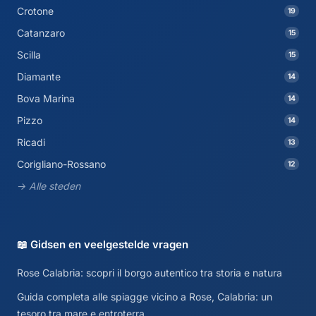
Crotone
19
Catanzaro
15
Scilla
15
Diamante
14
Bova Marina
14
Pizzo
14
Ricadi
13
Corigliano-Rossano
12
→ Alle steden
📖 Gidsen en veelgestelde vragen
Rose Calabria: scopri il borgo autentico tra storia e natura
Guida completa alle spiagge vicino a Rose, Calabria: un
tesoro tra mare e entroterra