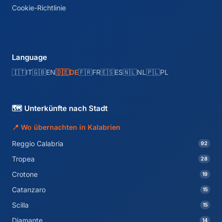
Cookie-Richtlinie
Language
🇮🇹
IT
🇬🇧
EN
🇩🇪
DE
🇫🇷
FR
🇪🇸
ES
🇳🇱
NL
🇵🇱
PL
🗺️ Unterkünfte nach Stadt
📍 Wo übernachten in Kalabrien
Reggio Calabria
92
Tropea
28
Crotone
19
Catanzaro
15
Scilla
15
Diamante
14