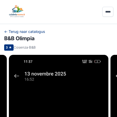
← Terug naar catalogus
B&B Olimpia
Cosenza
·
B&B
3 ★