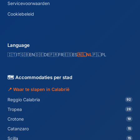
Servicevoorwaarden
Cookiebeleid
Language
🇮🇹
IT
🇬🇧
EN
🇩🇪
DE
🇫🇷
FR
🇪🇸
ES
🇳🇱
NL
🇵🇱
PL
🗺️ Accommodaties per stad
📍 Waar te slapen in Calabrië
Reggio Calabria
92
Tropea
28
Crotone
19
Catanzaro
15
Scilla
15