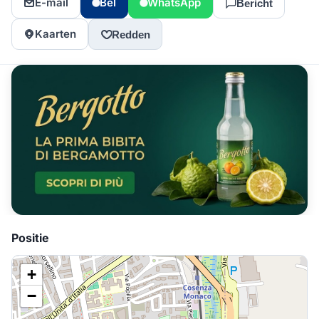
E-mail
Bel
WhatsApp
Bericht
Kaarten
Redden
Positie
+
−