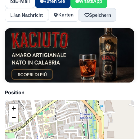
E-Mail
Rufen Sie
WhatsApp
Karten
an Nachricht
Speichern
Position
+
−