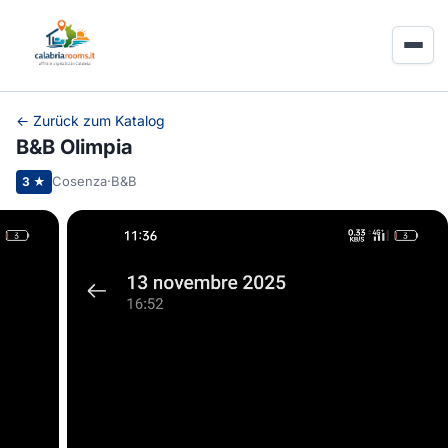
← Zurück zum Katalog
B&B Olimpia
Cosenza
·
B&B
3 ★