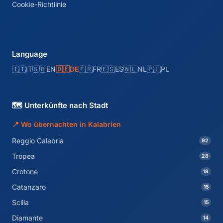
Cookie-Richtlinie
Language
🇮🇹
IT
🇬🇧
EN
🇩🇪
DE
🇫🇷
FR
🇪🇸
ES
🇳🇱
NL
🇵🇱
PL
🗺️ Unterkünfte nach Stadt
📍 Wo übernachten in Kalabrien
Reggio Calabria
92
Tropea
28
Crotone
19
Catanzaro
15
Scilla
15
Diamante
14