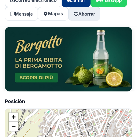
Correo electrónico
Llamar
WhatsApp
Mapas
Mensaje
Ahorrar
Posición
+
−