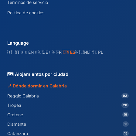
Términos de servicio
Política de cookies
Language
🇮🇹
IT
🇬🇧
EN
🇩🇪
DE
🇫🇷
FR
🇪🇸
ES
🇳🇱
NL
🇵🇱
PL
🗺️ Alojamientos por ciudad
📍 Dónde dormir en Calabria
Reggio Calabria
92
Tropea
28
Crotone
19
Diamante
15
Catanzaro
15