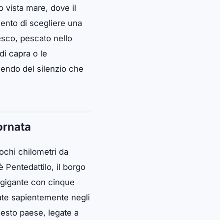
 vista mare, dove il
mento di scegliere una
resco, pescato nello
di capra o le
dendo del silenzio che
ornata
pochi chilometri da
 Pentedattilo, il borgo
 gigante con cinque
rate sapientemente negli
uesto paese, legate a