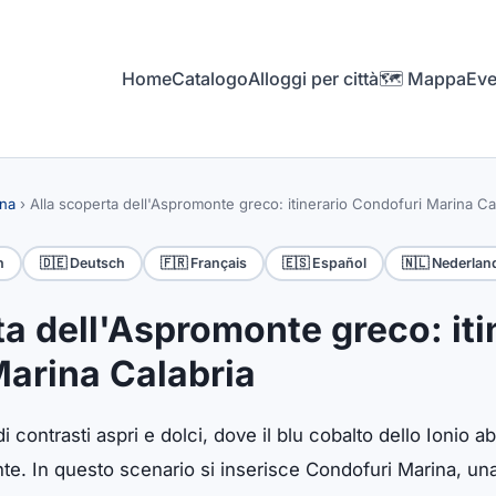
Home
Catalogo
Alloggi per città
🗺️ Mappa
Eve
ina
›
Alla scoperta dell'Aspromonte greco: itinerario Condofuri Marina Ca
h
🇩🇪 Deutsch
🇫🇷 Français
🇪🇸 Español
🇳🇱 Nederlan
ta dell'Aspromonte greco: iti
arina Calabria
i contrasti aspri e dolci, dove il blu cobalto dello Ionio a
e. In questo scenario si inserisce Condofuri Marina, una