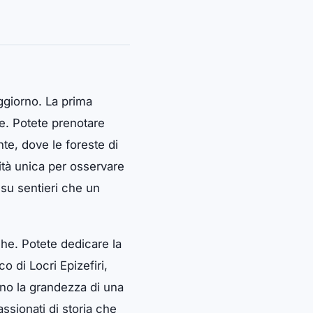
oggiorno. La prima
e. Potete prenotare
te, dove le foreste di
nità unica per osservare
 su sentieri che un
che. Potete dedicare la
o di Locri Epizefiri,
tano la grandezza di una
ssionati di storia che