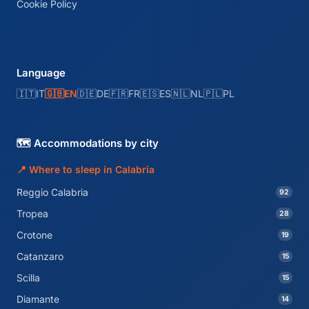
Cookie Policy
Language
🇮🇹
IT
🇬🇧
EN
🇩🇪
DE
🇫🇷
FR
🇪🇸
ES
🇳🇱
NL
🇵🇱
PL
🗺️ Accommodations by city
📍 Where to sleep in Calabria
Reggio Calabria
92
Tropea
28
Crotone
19
Catanzaro
15
Scilla
15
Diamante
14