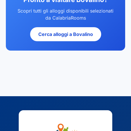
Scopri tutti gli alloggi disponibili selezionati
da CalabriaRooms
Cerca alloggi a Bovalino