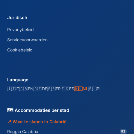
Juridisch
Privacybeleid
Servicevoorwaarden
Cookiebeleid
Language
🇮🇹
IT
🇬🇧
EN
🇩🇪
DE
🇫🇷
FR
🇪🇸
ES
🇳🇱
NL
🇵🇱
PL
🗺️ Accommodaties per stad
📍 Waar te slapen in Calabrië
Reggio Calabria
92