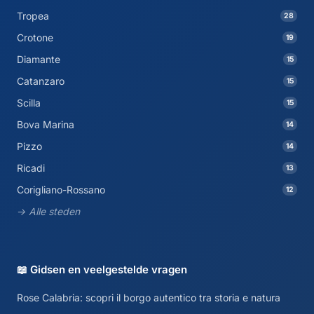
Tropea
28
Crotone
19
Diamante
15
Catanzaro
15
Scilla
15
Bova Marina
14
Pizzo
14
Ricadi
13
Corigliano-Rossano
12
→ Alle steden
📖 Gidsen en veelgestelde vragen
Rose Calabria: scopri il borgo autentico tra storia e natura