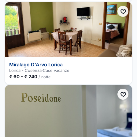
Miralago D'Arvo Lorica
Lorica - Cosenza
·
Case vacanze
€ 60 - € 240
/ notte