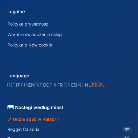
Legalne
Polityka prywatności
Warunki świadczenia usług
Polityka plików cookie
Language
🇮🇹
IT
🇬🇧
EN
🇩🇪
DE
🇫🇷
FR
🇪🇸
ES
🇳🇱
NL
🇵🇱
PL
🗺️ Noclegi według miast
📍 Gdzie spać w Kalabrii
Reggio Calabria
92