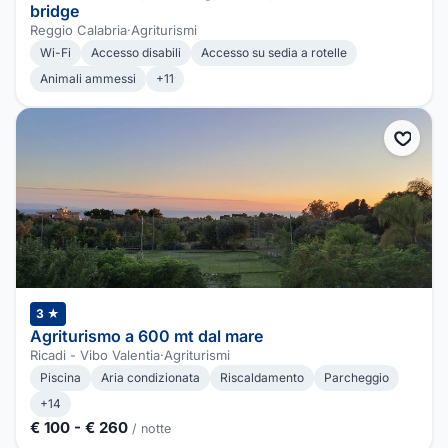
bridge
Reggio Calabria
·
Agriturismi
Wi-Fi
Accesso disabili
Accesso su sedia a rotelle
Animali ammessi
+11
3 ★
Agriturismo a 600 mt dal mare
Ricadi - Vibo Valentia
·
Agriturismi
Piscina
Aria condizionata
Riscaldamento
Parcheggio
+14
€ 100 - € 260
/ notte