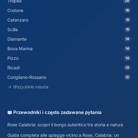
Tropea
28
Crotone
19
Catanzaro
15
Scilla
15
Diamante
14
Bova Marina
14
Pizzo
14
Ricadi
13
Corigliano-Rossano
12
→ Wszystkie miasta
📖 Przewodniki i często zadawane pytania
Rose Calabria: scopri il borgo autentico tra storia e natura
Guida completa alle spiagge vicino a Rose, Calabria: un