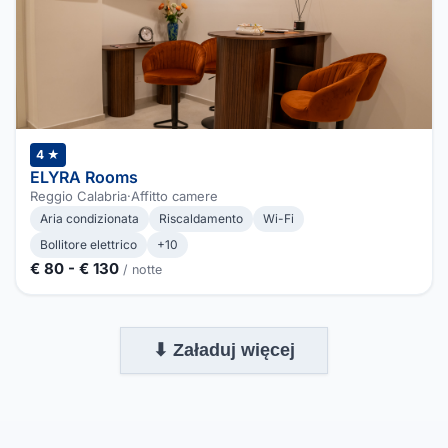
4 ★
ELYRA Rooms
Reggio Calabria
·
Affitto camere
Aria condizionata
Riscaldamento
Wi-Fi
Bollitore elettrico
+10
€ 80 - € 130
/ notte
⬇ Załaduj więcej