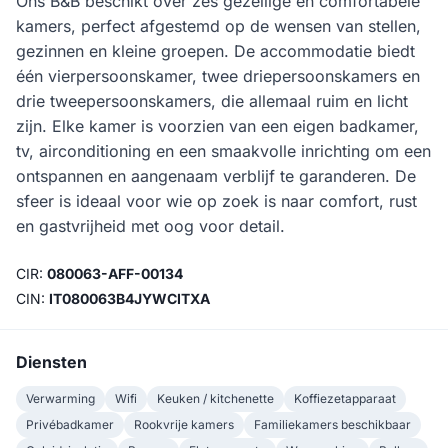
Ons B&B beschikt over zes gezellige en comfortabele
kamers, perfect afgestemd op de wensen van stellen,
gezinnen en kleine groepen. De accommodatie biedt
één vierpersoonskamer, twee driepersoonskamers en
drie tweepersoonskamers, die allemaal ruim en licht
zijn. Elke kamer is voorzien van een eigen badkamer,
tv, airconditioning en een smaakvolle inrichting om een
ontspannen en aangenaam verblijf te garanderen. De
sfeer is ideaal voor wie op zoek is naar comfort, rust
en gastvrijheid met oog voor detail.
CIR:
080063-AFF-00134
CIN:
IT080063B4JYWCITXA
Diensten
Verwarming
Wifi
Keuken / kitchenette
Koffiezetapparaat
Privébadkamer
Rookvrije kamers
Familiekamers beschikbaar