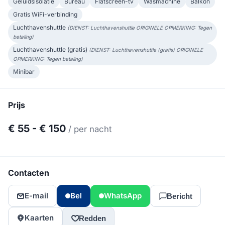
Geluidsisolatie
Bureau
Flatscreen-tv
Wasmachine
Balkon
Gratis WiFi-verbinding
Luchthavenshuttle
(DIENST: Luchthavenshuttle ORIGINELE OPMERKING: Tegen
betaling)
Luchthavenshuttle (gratis)
(DIENST: Luchthavenshuttle (gratis) ORIGINELE
OPMERKING: Tegen betaling)
Minibar
Prijs
€ 55 - € 150
/ per nacht
Contacten
E-mail
Bel
WhatsApp
Bericht
Kaarten
Redden