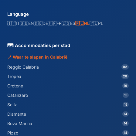
Language
🇮🇹
IT
🇬🇧
EN
🇩🇪
DE
🇫🇷
FR
🇪🇸
ES
🇳🇱
NL
🇵🇱
PL
🗺️ Accommodaties per stad
📍 Waar te slapen in Calabrië
Reggio Calabria
92
Tropea
28
Crotone
19
Catanzaro
15
Scilla
15
Diamante
14
Bova Marina
14
Pizzo
14