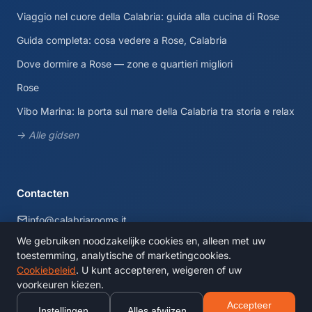
Viaggio nel cuore della Calabria: guida alla cucina di Rose
Guida completa: cosa vedere a Rose, Calabria
Dove dormire a Rose — zone e quartieri migliori
Rose
Vibo Marina: la porta sul mare della Calabria tra storia e relax
→ Alle gidsen
Contacten
info@calabriarooms.it
We gebruiken noodzakelijke cookies en, alleen met uw
Calabria, Italia
toestemming, analytische of marketingcookies.
Cookiebeleid
. U kunt accepteren, weigeren of uw
voorkeuren kiezen.
© 2026 CalabriaRooms. Alle rechten voorbehouden.
Accepteer
Instellingen
Alles afwijzen