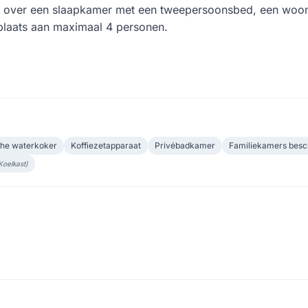
kt over een slaapkamer met een tweepersoonsbed, een woon
plaats aan maximaal 4 personen.
che waterkoker
Koffiezetapparaat
Privébadkamer
Familiekamers besc
Koelkast)