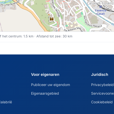
f het centrum: 1.5 km · Afstand tot zee: 30 km
Voor eigenaren
Juridisch
Publiceer uw eigendom
Privacybeleid
Eigenaarsgebied
Servicevoor
alabrië
Cookiebeleid