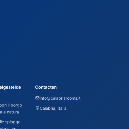
elgestelde
Contacten
info@calabriarooms.it
pri il borgo
Calabria, Italia
ia e natura
lle spiagge
abria: un