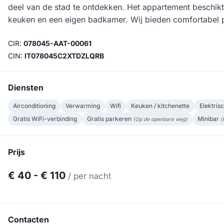
deel van de stad te ontdekken. Het appartement beschi
keuken en een eigen badkamer. Wij bieden comfortabel 
CIR:
078045-AAT-00061
CIN:
IT078045C2XTDZLQRB
Diensten
Airconditioning
Verwarming
Wifi
Keuken / kitchenette
Elektris
Gratis WiFi-verbinding
Gratis parkeren
Minibar
(Op de openbare weg)
(
Prijs
€ 40 - € 110
/ per nacht
Contacten