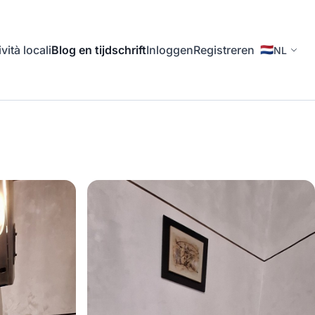
ività locali
Blog en tijdschrift
Inloggen
Registreren
🇳🇱
NL