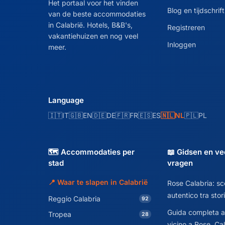
Het portaal voor het vinden
Blog en tijdschrift
van de beste accommodaties
in Calabrië. Hotels, B&B's,
Registreren
vakantiehuizen en nog veel
Inloggen
meer.
Language
🇮🇹
IT
🇬🇧
EN
🇩🇪
DE
🇫🇷
FR
🇪🇸
ES
🇳🇱
NL
🇵🇱
PL
🗺️ Accommodaties per
📖 Gidsen en ve
stad
vragen
📍 Waar te slapen in Calabrië
Rose Calabria: sco
autentico tra stor
Reggio Calabria
92
Guida completa a
Tropea
28
vicino a Rose, Cal