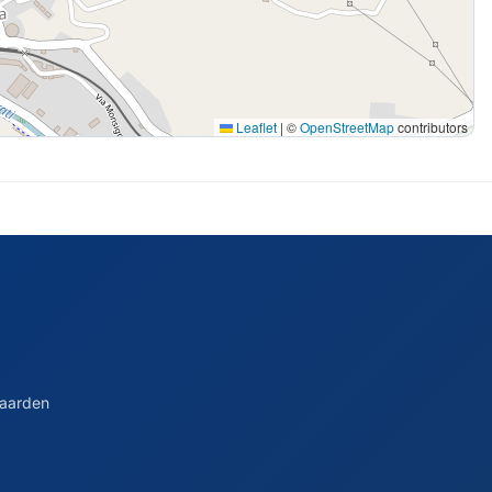
Leaflet
|
©
OpenStreetMap
contributors
waarden