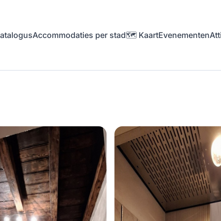
atalogus
Accommodaties per stad
🗺️ Kaart
Evenementen
Att