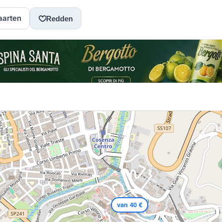
aarten
Redden
van 40 €