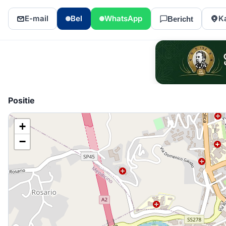
E-mail
Bel
WhatsApp
K
Bericht
Positie
+
−