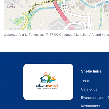
Cosenza, Via S. Tommaso, 17, 87100 Cosenza CS, Italia · Afstand vana
Snelle links
Thuis
Catalogus
Evenementen in C
Restaurants