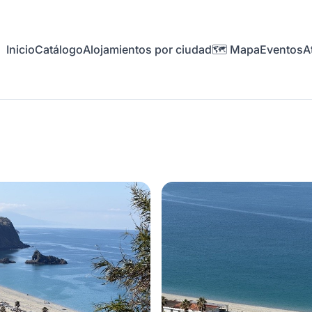
Inicio
Catálogo
Alojamientos por ciudad
🗺️ Mapa
Eventos
At