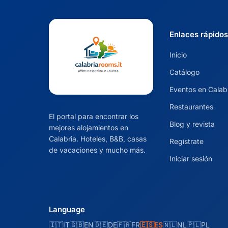
Enlaces rápidos
Inicio
Catálogo
Eventos en Calab
Restaurantes
El portal para encontrar los
Blog y revista
mejores alojamientos en
Calabria. Hoteles, B&B, casas
Regístrate
de vacaciones y mucho más.
Iniciar sesión
Language
🇮🇹
IT
🇬🇧
EN
🇩🇪
DE
🇫🇷
FR
🇪🇸
ES
🇳🇱
NL
🇵🇱
PL