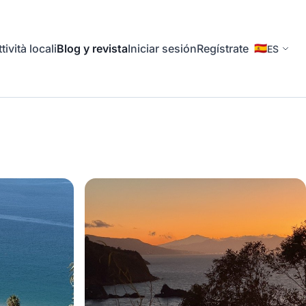
tività locali
Blog y revista
Iniciar sesión
Regístrate
🇪🇸
ES