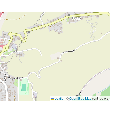
Leaflet
|
©
OpenStreetMap
contributors