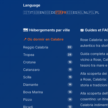
Language
🇮🇹
IT
🇬🇧
EN
🇩🇪
DE
🇫🇷
FR
🇪🇸
ES
🇳🇱
NL
🇵🇱
PL
🗺️ Hébergements par ville
📖 Guides et FA
📍 Où dormir en Calabre
Rose Calabria: sco
autentico tra stor
Reggio Calabria
92
Guida completa a
Tropea
28
vicino a Rose, Cal
Crotone
19
tesoro tra mare e
Catanzaro
15
Alla scoperta dei 
Scilla
15
a Rose, Calabria: 
Diamante
14
storia e tradizioni
Bova Marina
14
Alla scoperta dell
cosentino: un itin
Pizzo
14
Calabria indiment
Ricadi
13