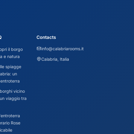
Q
Contacts
info@calabriarooms.it
pri il borgo
ia e natura
Calabria, Italia
lle spiagge
abria: un
 entroterra
borghi vicino
un viaggio tra
'entroterra
erario Rose
icabile