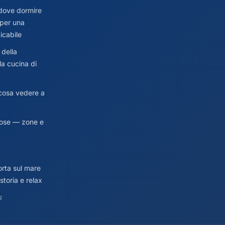
dove dormire
 per una
icabile
 della
la cucina di
cosa vedere a
Rose — zone e
orta sul mare
storia e relax
s