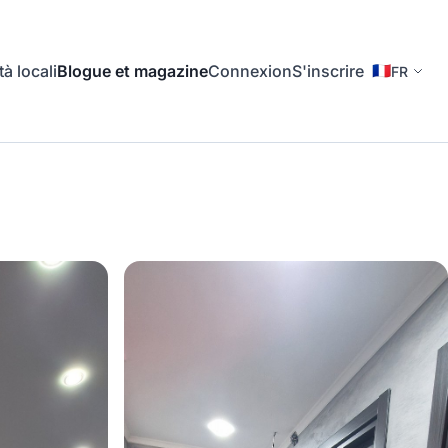
tà locali
Blogue et magazine
Connexion
S'inscrire
🇫🇷
FR