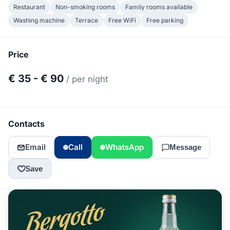
Restaurant
Non-smoking rooms
Family rooms available
Washing machine
Terrace
Free WiFi
Free parking
Price
€ 35 - € 90
/ per night
Contacts
Email
Call
WhatsApp
Message
Save