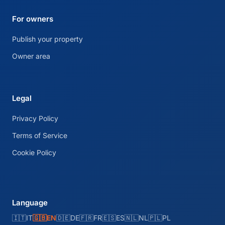
For owners
Publish your property
Owner area
Legal
Privacy Policy
Terms of Service
Cookie Policy
Language
🇮🇹
IT
🇬🇧
EN
🇩🇪
DE
🇫🇷
FR
🇪🇸
ES
🇳🇱
NL
🇵🇱
PL