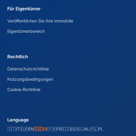
Für Eigentümer
Veröffentlichen Sie Ihre Immobilie
Eigentümerbereich
Rechtlich
Datenschutzrichtlinie
Nutzungsbedingungen
Cookie-Richtlinie
Language
🇮🇹
IT
🇬🇧
EN
🇩🇪
DE
🇫🇷
FR
🇪🇸
ES
🇳🇱
NL
🇵🇱
PL