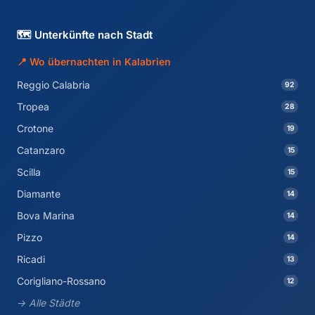
🗺️ Unterkünfte nach Stadt
📍 Wo übernachten in Kalabrien
Reggio Calabria
92
Tropea
28
Crotone
19
Catanzaro
15
Scilla
15
Diamante
14
Bova Marina
14
Pizzo
14
Ricadi
13
Corigliano-Rossano
12
→ Alle Städte