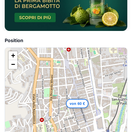
Position
+
−
von 60 €