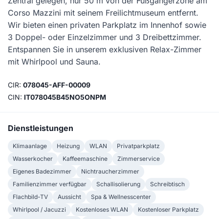
Zentral gelegen, nur 50 m von der Fußgängerzone am
Corso Mazzini mit seinem Freilichtmuseum entfernt.
Wir bieten einen privaten Parkplatz im Innenhof sowie
3 Doppel- oder Einzelzimmer und 3 Dreibettzimmer.
Entspannen Sie in unserem exklusiven Relax-Zimmer
mit Whirlpool und Sauna.
CIR:
078045-AFF-00009
CIN:
IT078045B45NO5ONPM
Dienstleistungen
Klimaanlage
Heizung
WLAN
Privatparkplatz
Wasserkocher
Kaffeemaschine
Zimmerservice
Eigenes Badezimmer
Nichtraucherzimmer
Familienzimmer verfügbar
Schallisolierung
Schreibtisch
Flachbild-TV
Aussicht
Spa & Wellnesscenter
Whirlpool / Jacuzzi
Kostenloses WLAN
Kostenloser Parkplatz