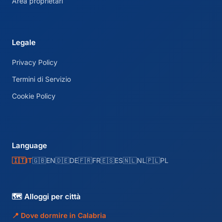
Area proprietari
Legale
Privacy Policy
Termini di Servizio
Cookie Policy
Language
🇮🇹
IT
🇬🇧
EN
🇩🇪
DE
🇫🇷
FR
🇪🇸
ES
🇳🇱
NL
🇵🇱
PL
🗺️ Alloggi per città
📍 Dove dormire in Calabria