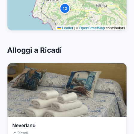
12
Leaflet
|
©
OpenStreetMap
contributors
Alloggi a Ricadi
Neverland
📍 Ricadi