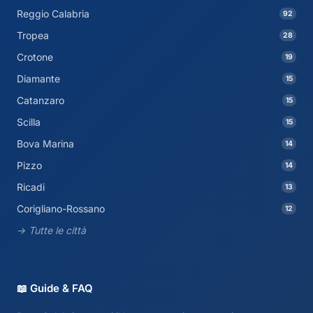
Reggio Calabria
92
Tropea
28
Crotone
19
Diamante
15
Catanzaro
15
Scilla
15
Bova Marina
14
Pizzo
14
Ricadi
13
Corigliano-Rossano
12
→ Tutte le città
📖 Guide & FAQ