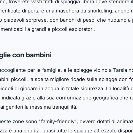
, troverete vasti tratti di spiaggia libera dove stendere
imenticate di portare una maschera da snorkeling: anche ne
o piacevoli sorprese, con banchi di pesci che nuotano a p
enticabili a grandi e piccoli esploratori.
glie con bambini
 accogliente per le famiglie, e le spiagge vicino a Tarsia
ini piccoli, la scelta migliore ricade sulle spiagge con f
ccoli di giocare in acqua in totale sicurezza. La località 
e indicata grazie alla sua conformazione geografica che 
i genitori la massima tranquillità.
n queste zone sono "family-friendly", ovvero dotati di anim
zza è una priorità: quasi tutte le spiagge attrezzate dispo