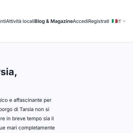
nti
Attività locali
Blog & Magazine
Accedi
Registrati
🇮🇹
IT
sia,
gico e affascinante per
borgo di Tarsia non si
re in breve tempo sia il
re due mari completamente