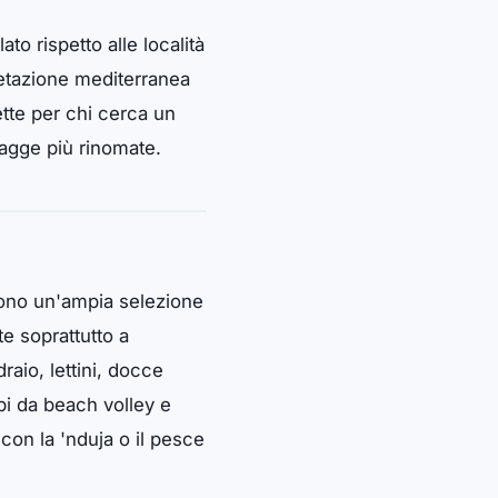
ato rispetto alle località
getazione mediterranea
tte per chi cerca un
iagge più rinomate.
frono un'ampia selezione
te soprattutto a
aio, lettini, docce
pi da beach volley e
con la 'nduja o il pesce