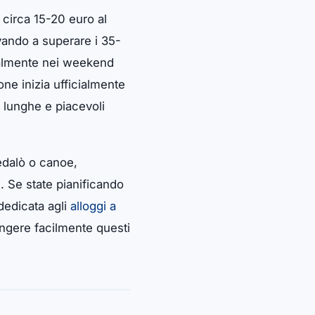
a circa 15-20 euro al
vando a superare i 35-
ialmente nei weekend
one inizia ufficialmente
a lunghe e piacevoli
pedalò o canoe,
i. Se state pianificando
 dedicata agli
alloggi a
iungere facilmente questi