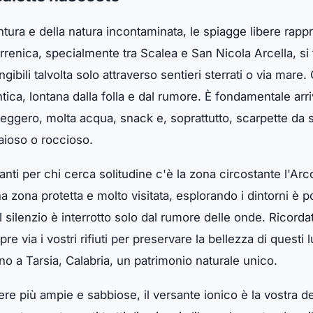
ntura e della natura incontaminata, le spiagge libere rapp
tirrenica, specialmente tra Scalea e San Nicola Arcella, 
gibili talvolta solo attraverso sentieri sterrati o via mar
ica, lontana dalla folla e dal rumore. È fondamentale arriv
eggero, molta acqua, snack e, soprattutto, scarpette da 
aioso o roccioso.
nanti per chi cerca solitudine c'è la zona circostante l'A
 zona protetta e molto visitata, esplorando i dintorni è po
l silenzio è interrotto solo dal rumore delle onde. Ricordat
re via i vostri rifiuti per preservare la bellezza di questi
no a Tarsia, Calabria, un patrimonio naturale unico.
ere più ampie e sabbiose, il versante ionico è la vostra d