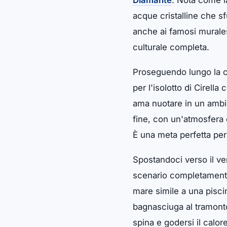
Diamante
. Nota come la
acque cristalline che sf
anche ai famosi murales
culturale completa.
Proseguendo lungo la co
per l'isolotto di Cirell
ama nuotare in un ambie
fine, con un'atmosfera c
È una meta perfetta per 
Spostandoci verso il ver
scenario completamente 
mare simile a una pisci
bagnasciuga al tramonto.
spina e godersi il calor