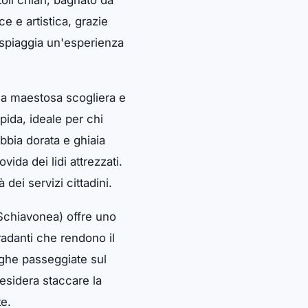
toli chiari, bagnato da
e e artistica, grazie
 spiaggia un'esperienza
sua maestosa scogliera e
pida, ideale per chi
bbia dorata e ghiaia
ida dei lidi attrezzati.
dei servizi cittadini.
 Schiavonea) offre uno
radanti che rendono il
nghe passeggiate sul
desidera staccare la
te.