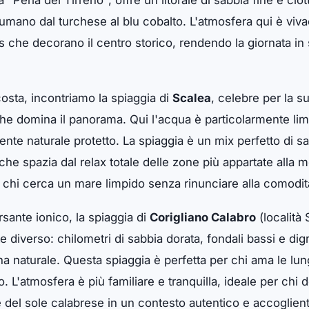
 "Perla del Tirreno", offre un litorale di sabbia fine e ciot
umano dal turchese al blu cobalto. L'atmosfera qui è vivac
 che decorano il centro storico, rendendo la giornata in
sta, incontriamo la spiaggia di
Scalea
, celebre per la 
a che domina il panorama. Qui l'acqua è particolarmente lim
nte naturale protetto. La spiaggia è un mix perfetto di sa
he spazia dal relax totale delle zone più appartate alla mov
chi cerca un mare limpido senza rinunciare alla comodità 
sante ionico, la spiaggia di
Corigliano Calabro
(località
diverso: chilometri di sabbia dorata, fondali bassi e dig
na naturale. Questa spiaggia è perfetta per chi ama le lu
 L'atmosfera è più familiare e tranquilla, ideale per chi 
e del sole calabrese in un contesto autentico e accoglien