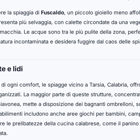
re la spiaggia di
Fuscaldo
, un piccolo gioiello meno affoll
 presenta più selvaggia, con calette circondate da una ve
acchia. Le acque sono tra le più pulite della zona, perfe
 natura incontaminata e desidera fuggire dal caos delle sp
e e lidi
 di ogni comfort, le spiagge vicino a Tarsia, Calabria, of
ganizzati. La maggior parte di queste strutture, concentra
avonea, mette a disposizione dei bagnanti ombrelloni, sdr
tabilimenti includono anche aree giochi per bambini, cam
re le prelibatezze della cucina calabrese, come il panino 
ata.