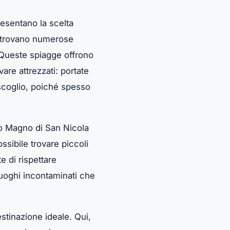
resentano la scelta
si trovano numerose
e. Queste spiagge offrono
are attrezzati: portate
scoglio, poiché spesso
rco Magno di San Nicola
ssibile trovare piccoli
e di rispettare
 luoghi incontaminati che
estinazione ideale. Qui,