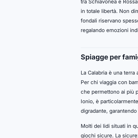
tra Schiavonea e Rossano
in totale libertà. Non d
fondali riservano spess
regalando emozioni indim
Spiagge per fami
La Calabria è una terra
Per chi viaggia con bamb
che permettono ai più pi
Ionio, è particolarment
digradante, garantendo a
Molti dei lidi situati i
giochi sicure. La sicure