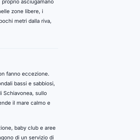
 il proprio asciugamano
lle zone libere, i
ochi metri dalla riva,
 non fanno eccezione.
ondali bassi e sabbiosi,
di Schiavonea, sullo
rende il mare calmo e
azione, baby club e aree
ngono di un servizio di