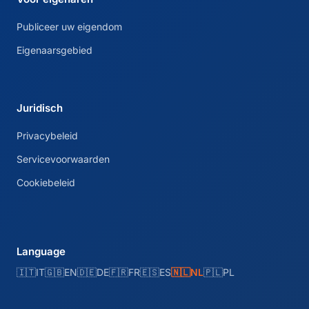
Publiceer uw eigendom
Eigenaarsgebied
Juridisch
Privacybeleid
Servicevoorwaarden
Cookiebeleid
Language
🇮🇹
IT
🇬🇧
EN
🇩🇪
DE
🇫🇷
FR
🇪🇸
ES
🇳🇱
NL
🇵🇱
PL