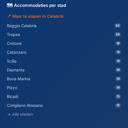
🗺️ Accommodaties per stad
📍 Waar te slapen in Calabrië
Reggio Calabria
92
Tropea
28
Crotone
19
Catanzaro
15
Scilla
15
Diamante
14
Bova Marina
14
Pizzo
14
Ricadi
13
Corigliano-Rossano
12
→ Alle steden