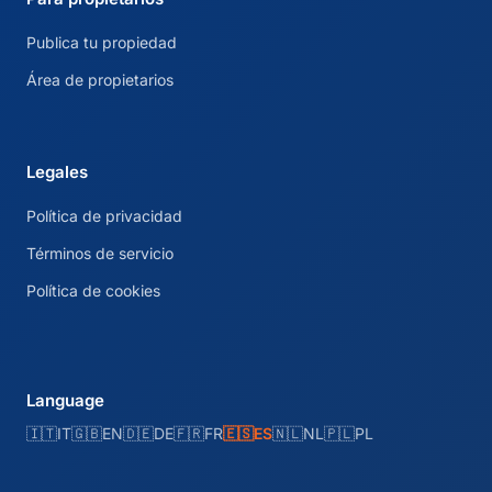
Publica tu propiedad
Área de propietarios
Legales
Política de privacidad
Términos de servicio
Política de cookies
Language
🇮🇹
IT
🇬🇧
EN
🇩🇪
DE
🇫🇷
FR
🇪🇸
ES
🇳🇱
NL
🇵🇱
PL