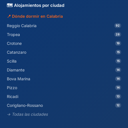
🗺️ Alojamientos por ciudad
📍 Dónde dormir en Calabria
Reggio Calabria
92
Tropea
28
Crotone
19
Catanzaro
15
Scilla
15
Diamante
14
Bova Marina
14
Pizzo
14
Ricadi
13
Corigliano-Rossano
12
→ Todas las ciudades