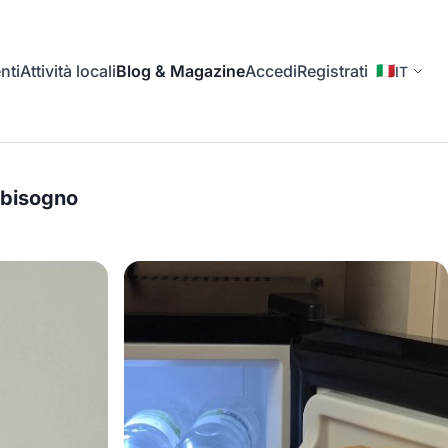
nti
Attività locali
Blog & Magazine
Accedi
Registrati
🇮🇹
IT
i bisogno