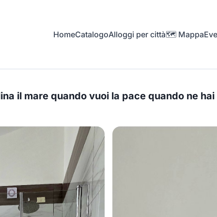
Home
Catalogo
Alloggi per città
🗺️ Mappa
Eve
llina il mare quando vuoi la pace quando ne ha