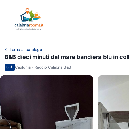
← Torna al catalogo
B&B dieci minuti dal mare bandiera blu in co
Caulonia - Reggio Calabria
·
B&B
3 ★