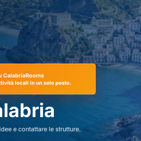
 su CalabriaRooms
tività locali in un solo posto.
alabria
dee e contattare le strutture.