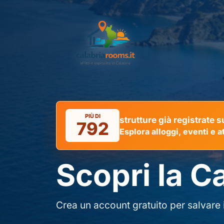
PIÙ DI
strutture già registrate
792
Esplora alloggi, eventi e at
Scopri la C
Crea un account gratuito per salvare i