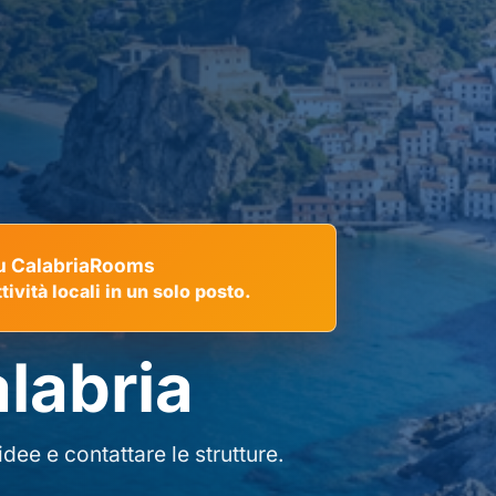
 su CalabriaRooms
tività locali in un solo posto.
alabria
dee e contattare le strutture.