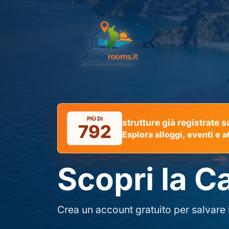
PIÙ DI
strutture già registrate
792
Esplora alloggi, eventi e at
Scopri la C
Crea un account gratuito per salvare i